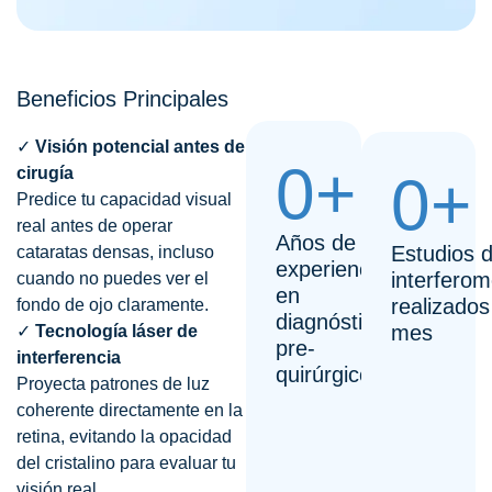
Beneficios Principales
✓
Visión potencial antes de
0
+
cirugía
0
+
Predice tu capacidad visual
real antes de operar
Años de
Estudios 
cataratas densas, incluso
experiencia
interferom
cuando no puedes ver el
en
realizados
fondo de ojo claramente.
diagnóstico
mes
✓
Tecnología láser de
pre-
interferencia
quirúrgico
Proyecta patrones de luz
coherente directamente en la
retina, evitando la opacidad
del cristalino para evaluar tu
visión real.