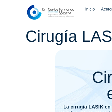
Inicio
Acerc
Cirugía LA
Ci
La
cirugía LASIK e