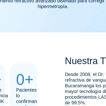
miento refractivo avanzado diseñado para corregir
hipermetropía.
Nuestra T
+
0
+
Desde 2008, el Dr. 
refractiva de vangu
Bucaramanga los p
e
Pacientes
mayor tecnología d
ncia
lo
procedimientos LAS
IK
confirman
de 99.5%.