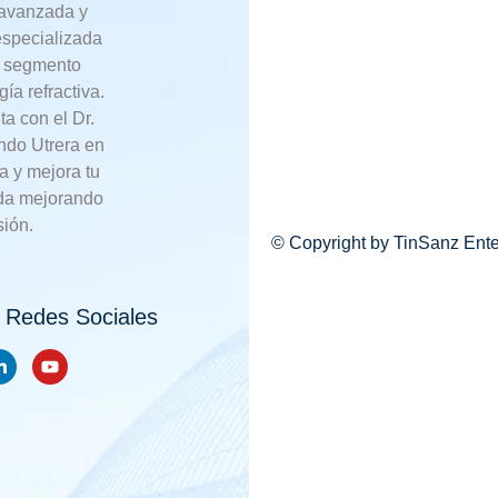
 avanzada y
especializada
, segmento
gía refractiva.
ta con el Dr.
ndo Utrera en
 y mejora tu
ida mejorando
sión.
© Copyright by TinSanz Enter
 Redes Sociales