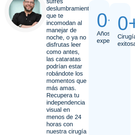
sufres
deslumbramientos
0
+
que te
0
incomodan al
manejar de
Años de
Cirugí
noche, o ya no
experiencia
exitos
disfrutas leer
como antes,
las cataratas
podrían estar
robándote los
momentos que
más amas.
Recupera tu
independencia
visual en
menos de 24
horas con
nuestra cirugía