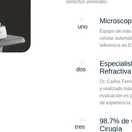
senectus venenatis:
01.
Microscop
uno
Equipo de más 
celular automát
referencia en 
02.
Especialis
dos
Refractiva
Dr. Carlos Fer
y realizado más
evaluación es 
de experiencia 
03.
98.7% de 
tres
Cirugía