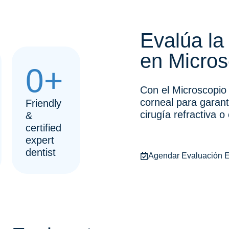
Evalúa la
en Micro
0
+
Con el Microscopio
corneal para garant
Friendly
cirugía refractiva o
&
certified
expert
dentist
Agendar Evaluación E