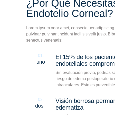
¿Por Qué Necesitas
Endotelio Corneal?
Lorem ipsum odor amet, consectetuer adipiscing e
pulvinar pulvinar tincidunt facilisis velit justo. B
senectus venenatis:
01.
El 15% de los pacient
uno
endoteliales comprom
Sin evaluación previa, podrías s
riesgo de edema postoperatorio 
intraoculares. Esto es prevenible
02.
Visión borrosa perman
dos
edematiza